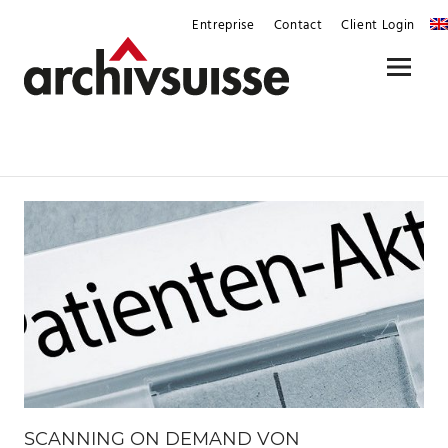
Skip
Entreprise
Contact
Client Login
to
content
Menu
SCANNING ON DEMAND VON