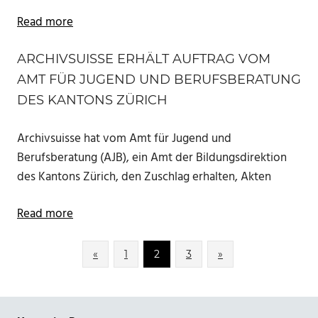
Read more
ARCHIVSUISSE ERHÄLT AUFTRAG VOM
AMT FÜR JUGEND UND BERUFSBERATUNG
DES KANTONS ZÜRICH
Archivsuisse hat vom Amt für Jugend und
Berufsberatung (AJB), ein Amt der Bildungsdirektion
des Kantons Zürich, den Zuschlag erhalten, Akten
Read more
Posts
Previous
Next
«
1
2
3
»
Posts
Posts
pagination